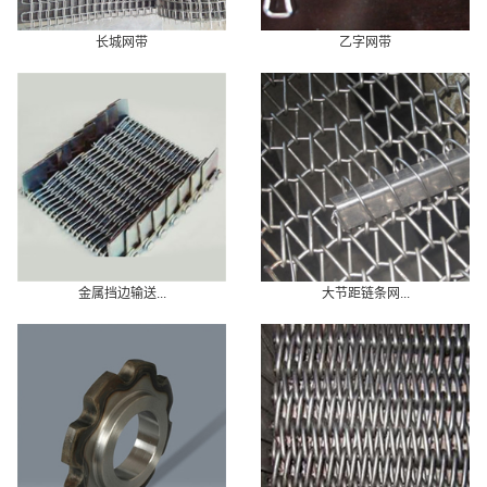
长城网带
乙字网带
金属挡边输送...
大节距链条网...